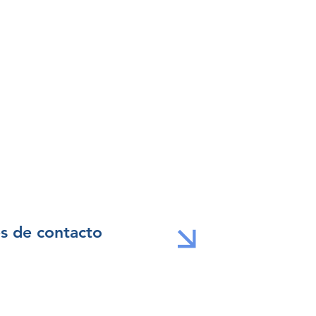
s de contacto