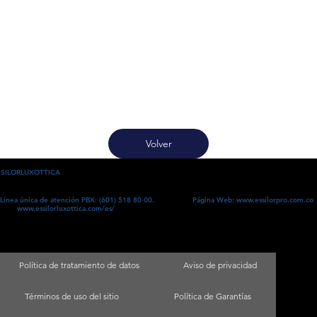
Volver
SSILORLUXOTTICA
Línea única de atención PBX:
(601) 518 80 00.
Página Web:
www.essilorpro.com.co
www.essilorluxottica.com/es/
Política de tratamiento de datos
Aviso de privacidad
Términos de uso del sitio
Política de Garantías